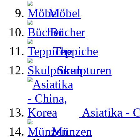
Möbel
Bücher
Teppiche
Skulpturen
Asiatika - 
Münzen