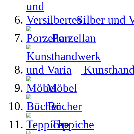
Silber und V
Porzellan
Kunsthand
Möbel
Bücher
Teppiche