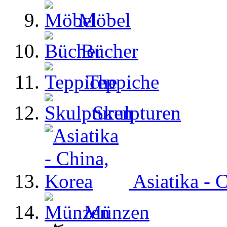
Möbel
Bücher
Teppiche
Skulpturen
Asiatika - 
Münzen