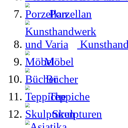
Porzellan
Kunsthand
Möbel
Bücher
Teppiche
Skulpturen