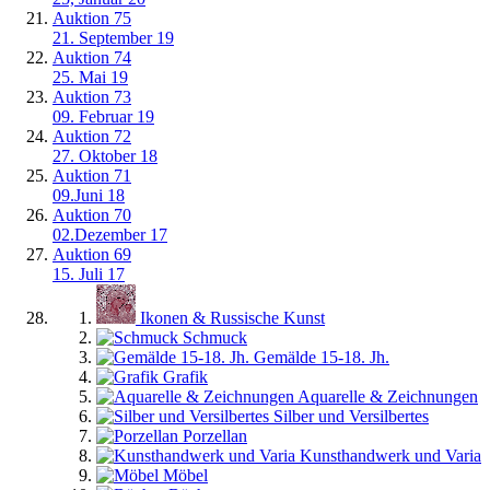
Auktion 75
21. September 19
Auktion 74
25. Mai 19
Auktion 73
09. Februar 19
Auktion 72
27. Oktober 18
Auktion 71
09.Juni 18
Auktion 70
02.Dezember 17
Auktion 69
15. Juli 17
Ikonen & Russische Kunst
Schmuck
Gemälde 15-18. Jh.
Grafik
Aquarelle & Zeichnungen
Silber und Versilbertes
Porzellan
Kunsthandwerk und Varia
Möbel