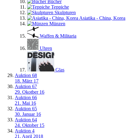
Bücher
Teppiche
Skulpturen
Asiatika - China, Korea
Münzen
Waffen & Militaria
Uhren
Glas
Auktion 68
18. März 17
Auktion 67
29. Okotber 16
Auktion 66
21. Mai 16
Auktion 65
30. Januar 16
Auktion 64
24. Oktober 15
Auktion 4
21. April 2018