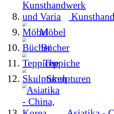
Kunsthand
Möbel
Bücher
Teppiche
Skulpturen
Asiatika - 