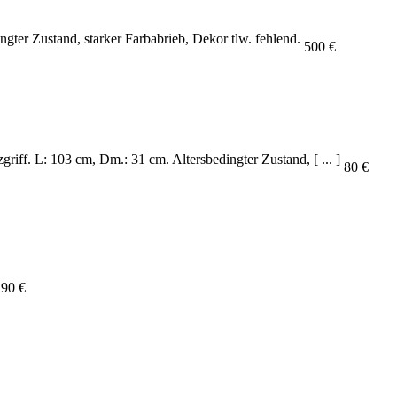
gter Zustand, starker Farbabrieb, Dekor tlw. fehlend.
500 €
iff. L: 103 cm, Dm.: 31 cm. Altersbedingter Zustand, [ ... ]
80 €
90 €