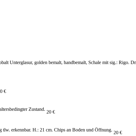
obalt Unterglasur, golden bemalt, handbemalt, Schale mit sig.: Rigo. D
0 €
altersbedingter Zustand.
20 €
ung tlw. erkennbar. H.: 21 cm. Chips an Boden und Öffnung.
20 €