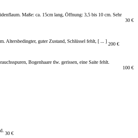
idenflaum. Maße: ca. 15cm lang, Öffnung: 3,5 bis 10 cm. Sehr
30 €
ltersbedingter, guter Zustand, Schlüssel fehlt, [ ... ]
200 €
uchsspuren, Bogenhaare tlw. gerissen, eine Saite fehlt.
100 €
d.
30 €