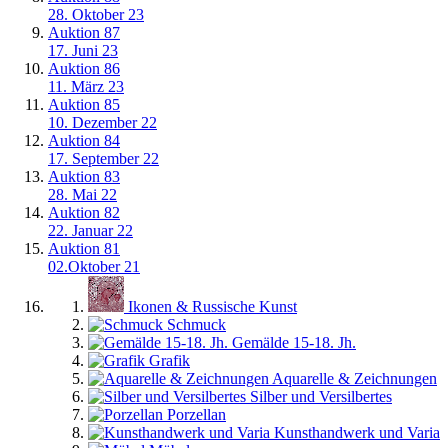
28. Oktober 23
Auktion 87
17. Juni 23
Auktion 86
11. März 23
Auktion 85
10. Dezember 22
Auktion 84
17. September 22
Auktion 83
28. Mai 22
Auktion 82
22. Januar 22
Auktion 81
02.Oktober 21
Ikonen & Russische Kunst
Schmuck
Gemälde 15-18. Jh.
Grafik
Aquarelle & Zeichnungen
Silber und Versilbertes
Porzellan
Kunsthandwerk und Varia