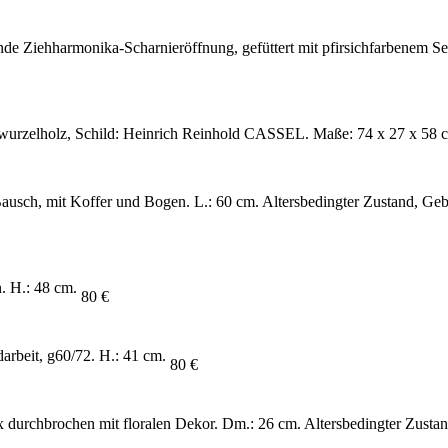
de Ziehharmonika-Scharnieröffnung, gefüttert mit pfirsichfarbenem Se
wurzelholz, Schild: Heinrich Reinhold CASSEL. Maße: 74 x 27 x 58 cm. A
sch, mit Koffer und Bogen. L.: 60 cm. Altersbedingter Zustand, Gebra
. H.: 48 cm.
80 €
rbeit, g60/72. H.: 41 cm.
80 €
x durchbrochen mit floralen Dekor. Dm.: 26 cm. Altersbedingter Zustan