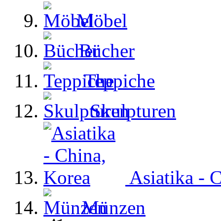
Möbel
Bücher
Teppiche
Skulpturen
Asiatika - 
Münzen