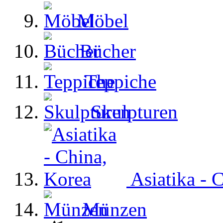
Möbel
Bücher
Teppiche
Skulpturen
Asiatika - 
Münzen