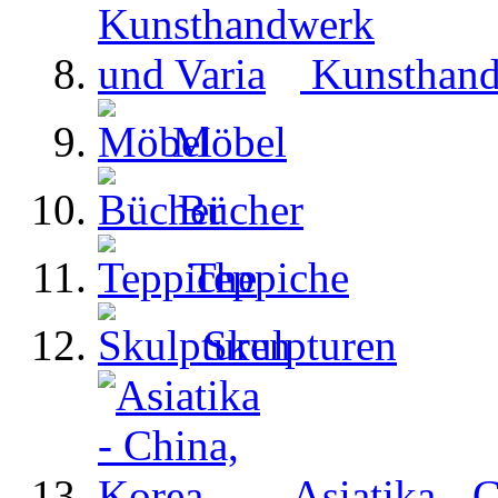
Kunsthand
Möbel
Bücher
Teppiche
Skulpturen
Asiatika - 